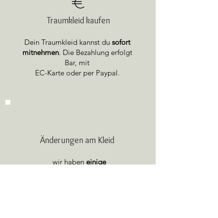
€
Traumkleid kaufen
Dein Traumkleid kannst du
sofort
mitnehmen
. Die Bezahlung erfolgt
Bar, mit
EC-Karte oder per Paypal.
Änderungen am Kleid
wir haben
einige
Schneiderinnen
,
mit welchen wir
zusammenarbeiten und die wir dir
gerne auch empfehlen.